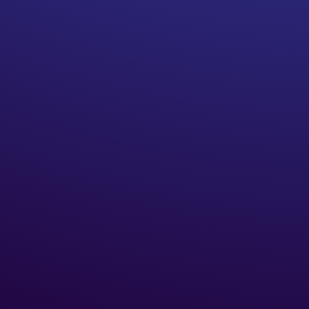
Analyse de Vos Besoins
Identification des tâches à automatiser.
Développement Personnalisé
Création de l'assistant IA adapté à vos
processus.
Intégration Fluide
Connexion complète à vos outils de gestion.
Optimisation Continue
Suivi des performances et ajustements
réguliers.