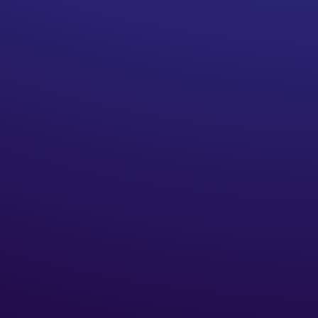
Analyse et Audit des Besoins
Compréhension de vos enjeux métier et
identification des cas d’usage prioritaires.
Conception Personnalisée du Chatbot
Développement d’un chatbot sur mesure,
adapté à vos processus et outils existants.
Déploiement et Intégration Technique
Intégration fluide dans vos environnements
techniques et tests rigoureux avant lancement.
Vos chatbots respectent-ils la confidentialité des